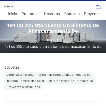
Inicio
Productos
Nosotros
Contacto
Proyectos
191 Cu 225 Nto Cuesta Un Sistema De
Almacenamiento De
/
INICIO
191 cu 225 nto cuesta un sistema de almacenamiento de
Etiquetas:
coste sistema solar
Sistemas Fotovoltaicos Industriales
Tejados Comerciales Solar
Retorno Inversión Fotovoltaica
Proyectos Distribuidos