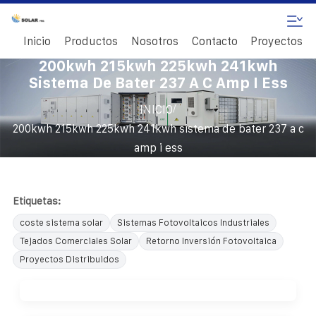
Inicio
Productos
Nosotros
Contacto
Proyectos
200kwh 215kwh 225kwh 241kwh
Sistema De Bater 237 A C Amp I Ess
/
INICIO
200kwh 215kwh 225kwh 241kwh sistema de bater 237 a c
amp i ess
Etiquetas:
coste sistema solar
Sistemas Fotovoltaicos Industriales
Tejados Comerciales Solar
Retorno Inversión Fotovoltaica
Proyectos Distribuidos