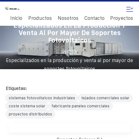
Inicio
Productos
Nosotros
Contacto
Proyectos
Especializados En La Producción Y
Venta Al Por Mayor De Soportes
Fotovoltaicos
/
INICIO
Especializados en la producción y venta al por mayor de
soportes fotovoltaicos
Etiquetas:
sistemas fotovoltaicos industriales
tejados comerciales solar
coste sistema solar
fabricante paneles comerciales
proyectos distribuidos