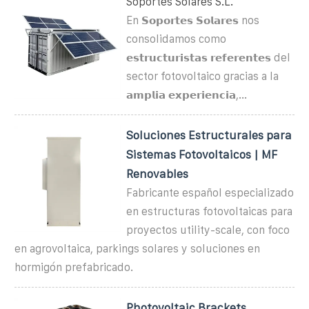
Soportes Solares S.L.
En 𝗦𝗼𝗽𝗼𝗿𝘁𝗲𝘀 𝗦𝗼𝗹𝗮𝗿𝗲𝘀 nos
consolidamos como
𝗲𝘀𝘁𝗿𝘂𝗰𝘁𝘂𝗿𝗶𝘀𝘁𝗮𝘀 𝗿𝗲𝗳𝗲𝗿𝗲𝗻𝘁𝗲𝘀 del
sector fotovoltaico gracias a la
𝗮𝗺𝗽𝗹𝗶𝗮 𝗲𝘅𝗽𝗲𝗿𝗶𝗲𝗻𝗰𝗶𝗮,...
Soluciones Estructurales para
Sistemas Fotovoltaicos | MF
Renovables
Fabricante español especializado
en estructuras fotovoltaicas para
proyectos utility-scale, con foco
en agrovoltaica, parkings solares y soluciones en
hormigón prefabricado.
Photovoltaic Brackets