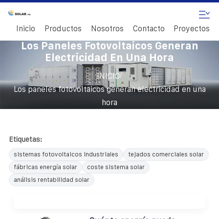
Inicio
Productos
Nosotros
Contacto
Proyectos
Los Paneles Fotovoltaicos Generan
Electricidad En Una Hora
/
INICIO
Los paneles fotovoltaicos generan electricidad en una
hora
Etiquetas:
sistemas fotovoltaicos industriales
tejados comerciales solar
fábricas energía solar
coste sistema solar
análisis rentabilidad solar