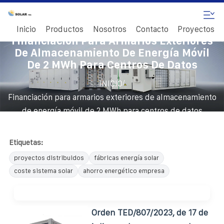
Inicio
Productos
Nosotros
Contacto
Proyectos
Financiación Para Armarios Exteriores
De Almacenamiento De Energía Móvil
De 2 MWh Para Centros De Datos
/
INICIO
Financiación para armarios exteriores de almacenamiento
de energía móvil de 2 MWh para centros de datos
Etiquetas:
proyectos distribuidos
fábricas energía solar
coste sistema solar
ahorro energético empresa
Orden TED/807/2023, de 17 de