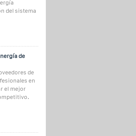
nergía
n del sistema
nergía de
roveedores de
fesionales en
r el mejor
ompetitivo.