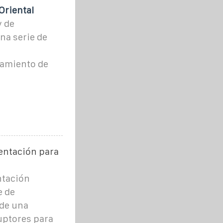
Oriental
y de
na serie de
o
namiento de
mentación para
ntación
e de
 de una
uptores para