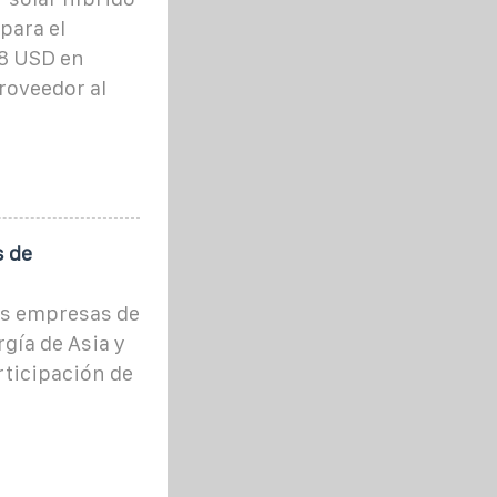
para el
78 USD en
roveedor al
s de
es empresas de
gía de Asia y
rticipación de