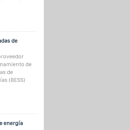
adas de
proveedor
enamiento de
mas de
ías (BESS)
e energía