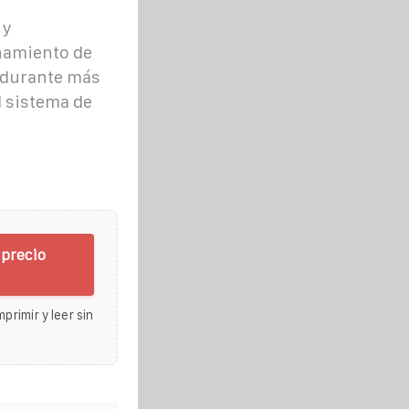
 y
namiento de
 durante más
l sistema de
precio
primir y leer sin