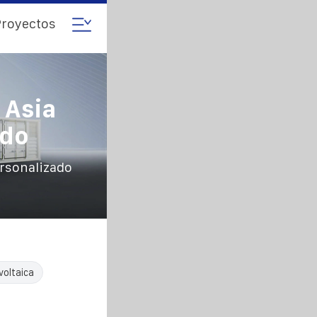
royectos
 Asia
ado
ersonalizado
voltaica