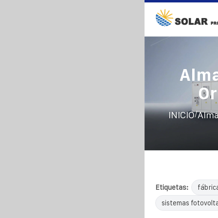
Alma
Or
/
INICIO
Alma
Etiquetas:
fábric
sistemas fotovolta