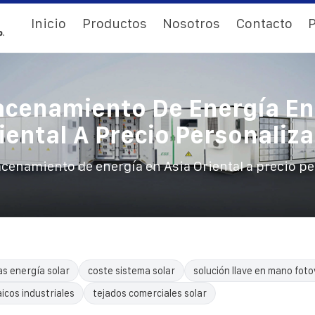
Inicio
Productos
Nosotros
Contacto
P
cenamiento De Energía En
iental A Precio Personaliz
cenamiento de energía en Asia Oriental a precio p
as energía solar
coste sistema solar
solución llave en mano foto
icos industriales
tejados comerciales solar