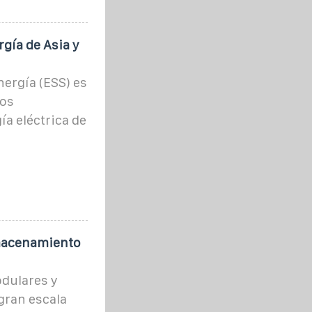
gía de Asia y
ergía (ESS) es
vos
a eléctrica de
lmacenamiento
dulares y
gran escala