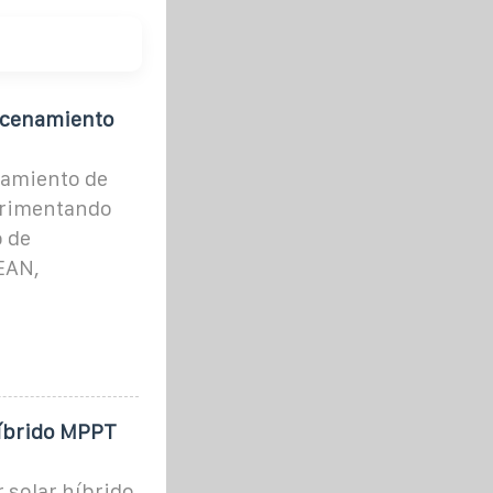
acenamiento
namiento de
perimentando
o de
EAN,
Híbrido MPPT
 solar híbrido