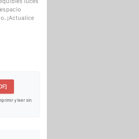
equibles luces
 espacio
o. ¡Actualice
DF]
primir y leer sin