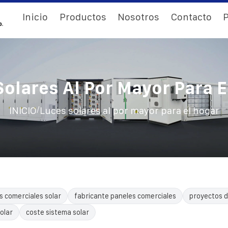
Inicio
Productos
Nosotros
Contacto
P
Solares Al Por Mayor Para E
/
INICIO
Luces solares al por mayor para el hogar
s comerciales solar
fabricante paneles comerciales
proyectos d
olar
coste sistema solar