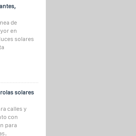
antes,
ínea de
ayor en
luces solares
ta
rolas solares
a calles y
nto con
ón para
as.