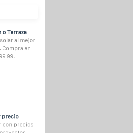
n o Terraza
olar al mejor
o. Compra en
99 99.
y precio
r con precios
 proyectos