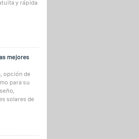
tuita y rápida
las mejores
, opción de
umo para su
iseño,
es solares de