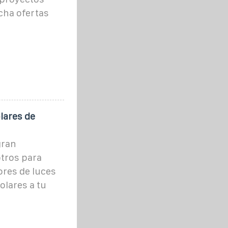
cha ofertas
lares de
gran
otros para
res de luces
olares a tu