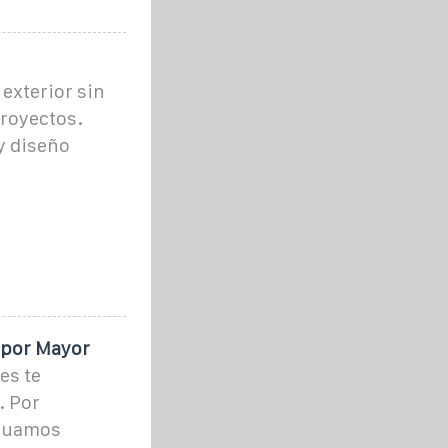
 exterior sin
proyectos.
 y diseño
 por Mayor
es te
. Por
ctuamos