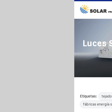
Luces 
Etiquetas:
tejado
fábricas energía s