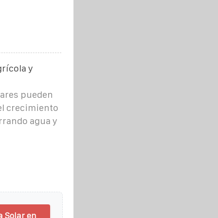
rícola y
lares pueden
el crecimiento
orrando agua y
a Solar en