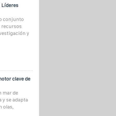
 Líderes
o conjunto
s recursos
nvestigación y
motor clave de
n mar de
a y se adapta
n olas,