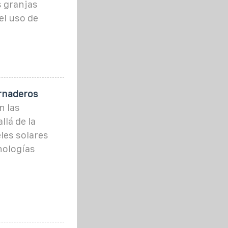
s granjas
el uso de
ernaderos
n las
lá de la
les solares
nologías