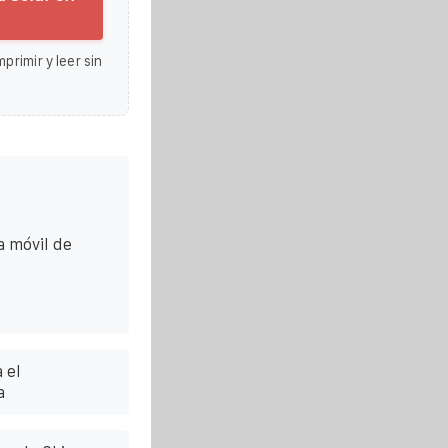
primir y leer sin
e
a móvil de
 el
a