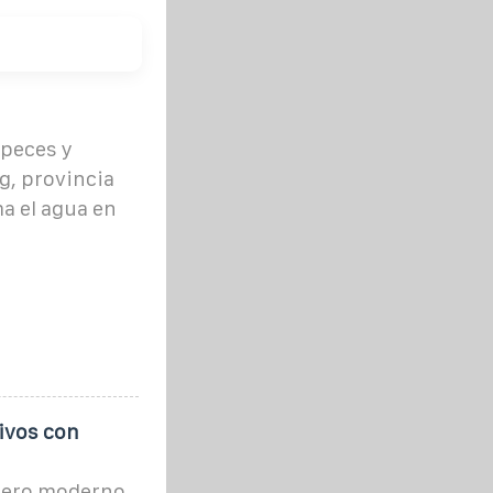
 peces y
g, provincia
ma el agua en
tivos con
adero moderno