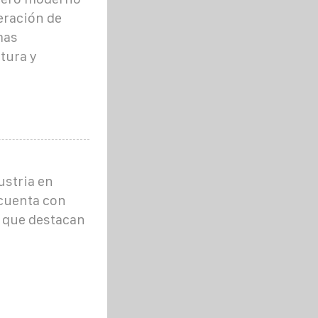
neración de
mas
tura y
ustria en
 cuenta con
s que destacan