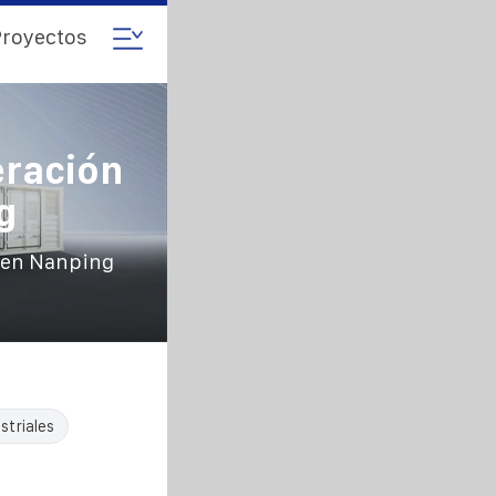
royectos
eración
g
r en Nanping
striales