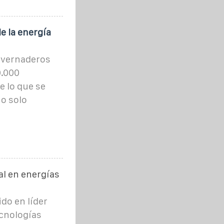
e la energía
invernaderos
0.000
e lo que se
o solo
al en energías
do en líder
ecnologías