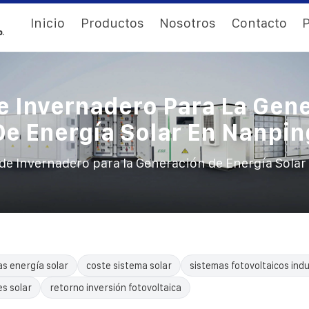
Inicio
Productos
Nosotros
Contacto
P
e Invernadero Para La Gen
De Energía Solar En Nanpin
 de Invernadero para la Generación de Energía Sola
as energía solar
coste sistema solar
sistemas fotovoltaicos indu
es solar
retorno inversión fotovoltaica