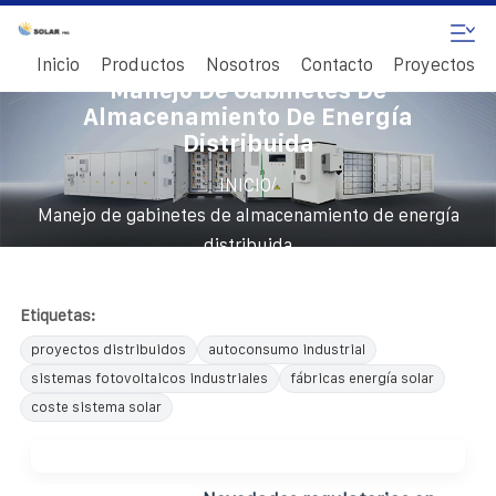
Inicio
Productos
Nosotros
Contacto
Proyectos
Manejo De Gabinetes De
Almacenamiento De Energía
Distribuida
/
INICIO
Manejo de gabinetes de almacenamiento de energía
distribuida
Etiquetas:
proyectos distribuidos
autoconsumo industrial
sistemas fotovoltaicos industriales
fábricas energía solar
coste sistema solar