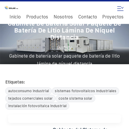
Inicio
Productos
Nosotros
Contacto
Proyectos
Gabinete De Batería Solar Paquete De
Batería De Litio Lámina De Níquel
Distancia
/
INICIO
Gabinete de batería solar paquete de batería de litio
lámina de níquel distancia
Etiquetas:
autoconsumo industrial
sistemas fotovoltaicos industriales
tejados comerciales solar
coste sistema solar
instalación fotovoltaica industrial