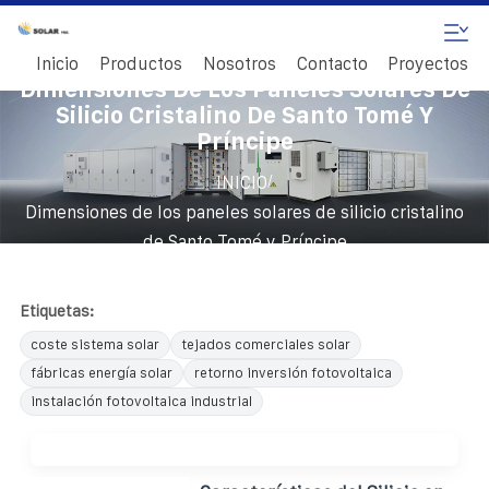
Inicio
Productos
Nosotros
Contacto
Proyectos
Dimensiones De Los Paneles Solares De
Silicio Cristalino De Santo Tomé Y
Príncipe
/
INICIO
Dimensiones de los paneles solares de silicio cristalino
de Santo Tomé y Príncipe
Etiquetas:
coste sistema solar
tejados comerciales solar
fábricas energía solar
retorno inversión fotovoltaica
instalación fotovoltaica industrial