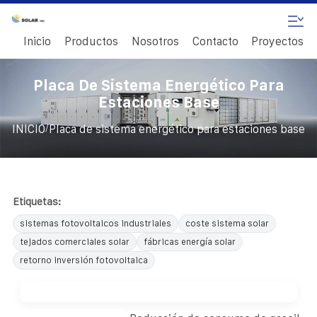
Inicio
Productos
Nosotros
Contacto
Proyectos
Placa De Sistema Energético Para
Estaciones Base
/
INICIO
Placa de sistema energético para estaciones base
Etiquetas:
sistemas fotovoltaicos industriales
coste sistema solar
tejados comerciales solar
fábricas energía solar
retorno inversión fotovoltaica