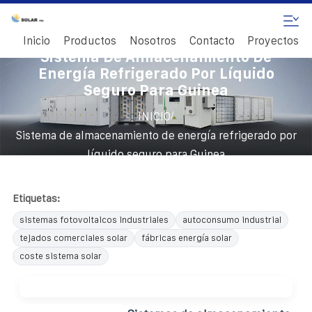
Inicio
Productos
Nosotros
Contacto
Proyectos
Sistema De Almacenamiento De
Energía Refrigerado Por Líquido
Seguro Para Guinea
/
INICIO
Sistema de almacenamiento de energía refrigerado por
líquido seguro para Guinea
Etiquetas:
sistemas fotovoltaicos industriales
autoconsumo industrial
tejados comerciales solar
fábricas energía solar
coste sistema solar