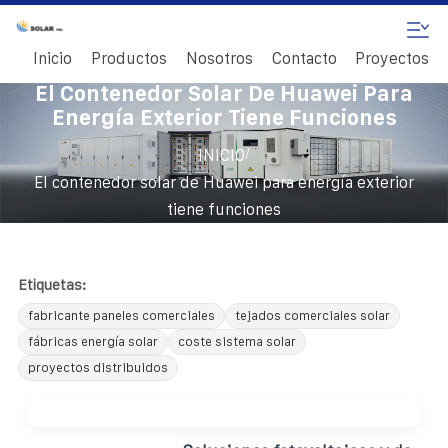
Inicio
Productos
Nosotros
Contacto
Proyectos
El Contenedor Solar De Huawei Para
Energía Exterior Tiene Funciones
/
INICIO
El contenedor solar de Huawei para energía exterior
tiene funciones
Etiquetas:
fabricante paneles comerciales
tejados comerciales solar
fábricas energía solar
coste sistema solar
proyectos distribuidos