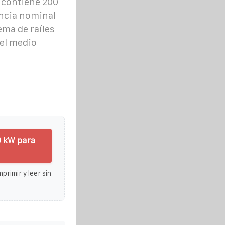
 contiene 200
ncia nominal
ema de raíles
 el medio
0 kW para
primir y leer sin