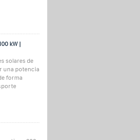
100 kW |
s solares de
ar una potencia
 de forma
sporte