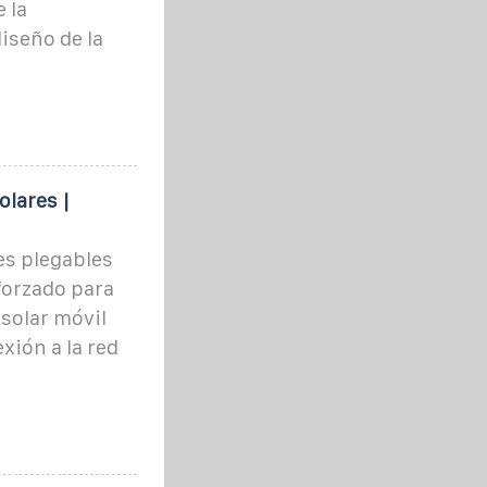
 la
diseño de la
lares |
es plegables
forzado para
solar móvil
xión a la red