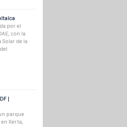
ltaica
da por el
DAE, con la
 Solar de la
del
DF |
 un parque
 en Xerta,