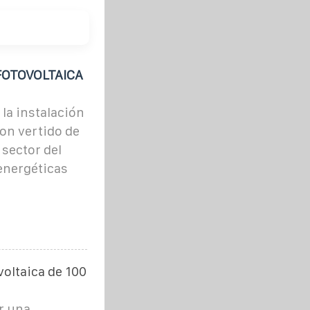
FOTOVOLTAICA
 la instalación
on vertido de
sector del
energéticas
voltaica de 100
r una