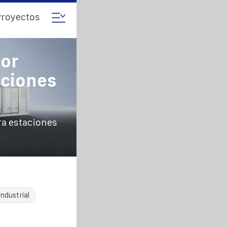
royectos
or
aciones
ra estaciones
ndustrial