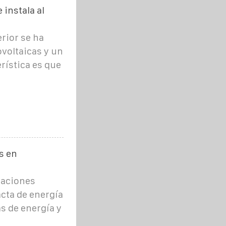
 instala al
rior se ha
ovoltaicas y un
rística es que
s en
taciones
cta de energía
s de energía y