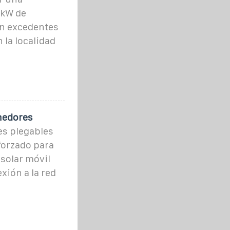
 kW de
n excedentes
 la localidad
nedores
es plegables
forzado para
solar móvil
xión a la red