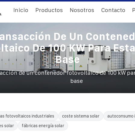
Inicio
Productos
Nosotros
Contacto
P
ransacción De Un Contened
ltaico De 100 KW Para Est
Base
acción de un contenedor fotovoltaico de 100 kW pa
base
as fotovoltaicos industriales
coste sistema solar
autoconsumo i
es solar
fábricas energía solar