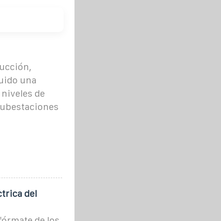
ucción,
ruido una
 niveles de
subestaciones
trica del
fórmate de los