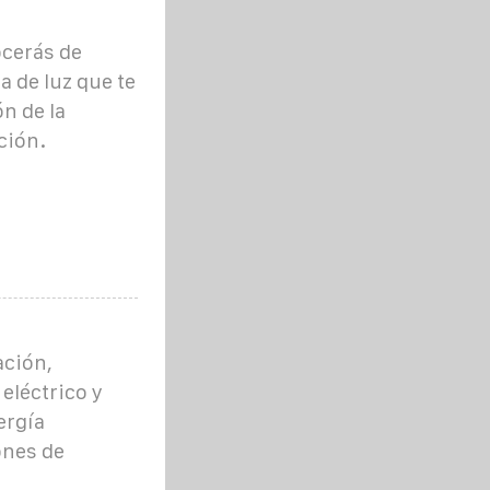
ocerás de
a de luz que te
n de la
ción.
ación,
léctrico y
ergía
ones de