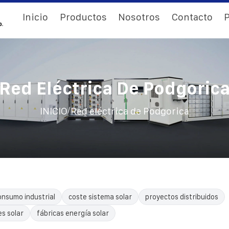
Inicio
Productos
Nosotros
Contacto
P
Red Eléctrica De Podgoric
/
INICIO
Red eléctrica de Podgorica
nsumo industrial
coste sistema solar
proyectos distribuidos
es solar
fábricas energía solar