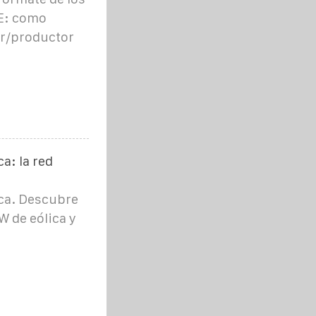
DE: como
r/productor
a: la red
ica. Descubre
W de eólica y