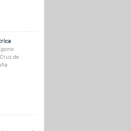
trica
lígono
 Cruz de
aña