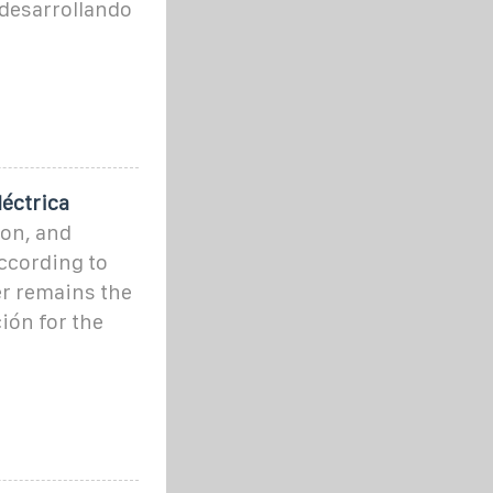
 desarrollando
léctrica
ion, and
ccording to
er remains the
ión for the