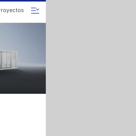
royectos
a