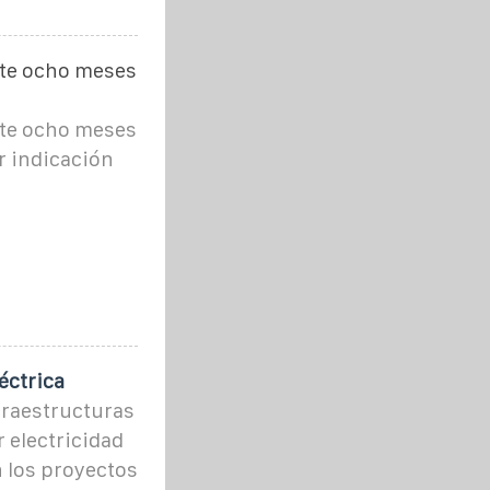
nte ocho meses
nte ocho meses
r indicación
éctrica
fraestructuras
r electricidad
n los proyectos