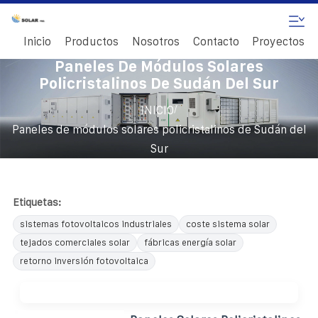
Inicio
Productos
Nosotros
Contacto
Proyectos
Paneles De Módulos Solares
Policristalinos De Sudán Del Sur
/
INICIO
Paneles de módulos solares policristalinos de Sudán del
Sur
Etiquetas:
sistemas fotovoltaicos industriales
coste sistema solar
tejados comerciales solar
fábricas energía solar
retorno inversión fotovoltaica