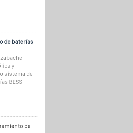
o de baterías
 Azabache
lica y
o sistema de
ías BESS
namiento de