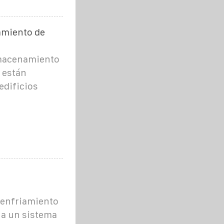
amiento de
lmacenamiento
 están
edificios
y enfriamiento
n a un sistema