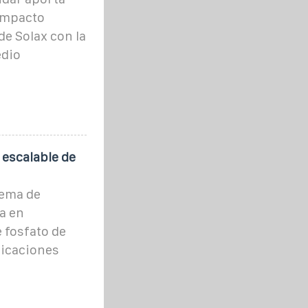
 impacto
e Solax con la
edio
escalable de
tema de
a en
 fosfato de
plicaciones