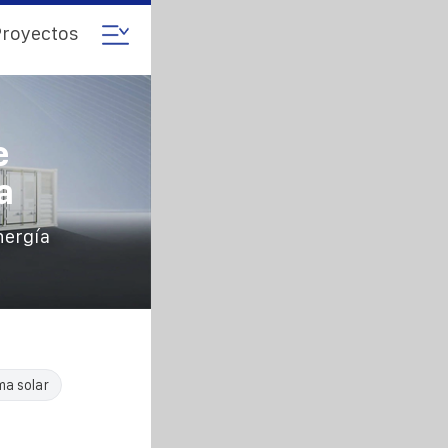
royectos
e
a
nergía
ma solar