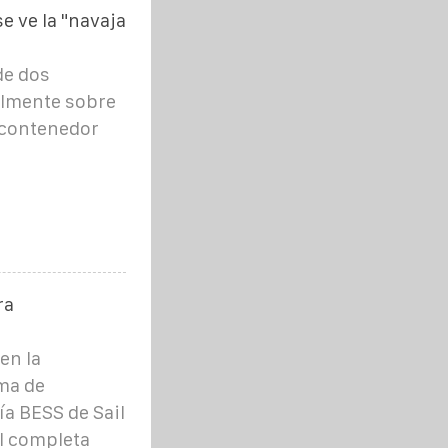
e ve la "navaja
de dos
almente sobre
 contenedor
ra
en la
ma de
a BESS de Sail
l completa