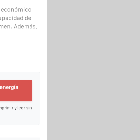
s económico
capacidad de
umen. Además,
energía
primir y leer sin