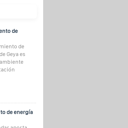
ento de
miento de
de Geya es
o ambiente
tación
o de energía
ndar aporta