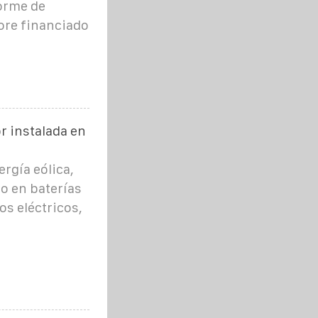
forme de
tore financiado
r instalada en
rgía eólica,
o en baterías
os eléctricos,