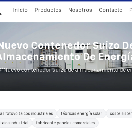
Inicio
Productos
Nosotros
Contacto
P
Nuevo Contenedor Suizo D
Almacenamiento De Energí
/
O
Nuevo contenedor suizo de almacenamiento de e
as fotovoltaicos industriales
fábricas energía solar
coste siste
taica industrial
fabricante paneles comerciales