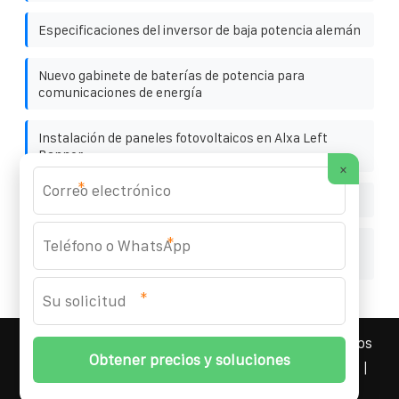
Especificaciones del inversor de baja potencia alemán
Nuevo gabinete de baterías de potencia para
comunicaciones de energía
Instalación de paneles fotovoltaicos en Alxa Left
Banner
×
*
Interruptor automático monofásico en Botsuana
*
Contenedor solar batería de litio contenedor solar
plegable inteligente paquete de baterías balanceado
*
YOUFOTO INDUSTRIAL SOLAR
© 2008-
2026 Todos los
derechos reservados. | Teléfono:
+34 91 527 43 18
|
Mapa del sitio