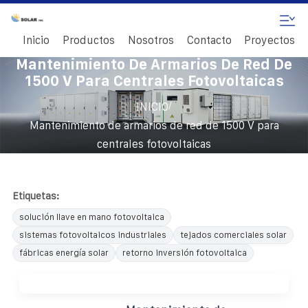
Inicio
Productos
Nosotros
Contacto
Proyectos
Mantenimiento De Armarios De Red De
1500 V Para Centrales Fotovoltaicas
/
INICIO
Mantenimiento de armarios de red de 1500 V para
centrales fotovoltaicas
Etiquetas:
solución llave en mano fotovoltaica
sistemas fotovoltaicos industriales
tejados comerciales solar
fábricas energía solar
retorno inversión fotovoltaica