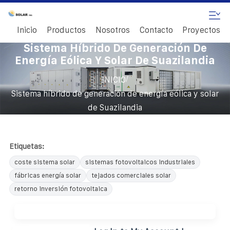
Inicio
Productos
Nosotros
Contacto
Proyectos
Sistema Híbrido De Generación De
Energía Eólica Y Solar De Suazilandia
/
INICIO
Sistema híbrido de generación de energía eólica y solar
de Suazilandia
Etiquetas:
coste sistema solar
sistemas fotovoltaicos industriales
fábricas energía solar
tejados comerciales solar
retorno inversión fotovoltaica