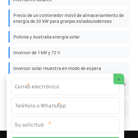
Precio de un contenedor móvil de almacenamiento de
energía de 20 kW para granjas estadounidenses
Polonia y Australia energía solar
Inversor de 1 kW y 72 V
Inversor solar muestra en modo de espera
×
Venta al por mayor de contenedores solares plegables
*
temporales belgas
*
Plan de mantenimiento de comunicaciones de la
estación base
*