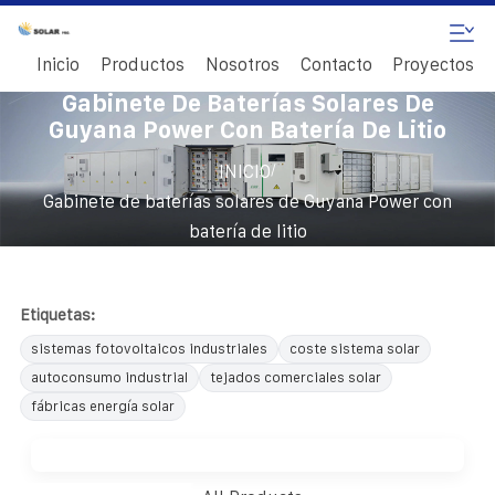
Inicio
Productos
Nosotros
Contacto
Proyectos
Gabinete De Baterías Solares De
Guyana Power Con Batería De Litio
/
INICIO
Gabinete de baterías solares de Guyana Power con
batería de litio
Etiquetas:
sistemas fotovoltaicos industriales
coste sistema solar
autoconsumo industrial
tejados comerciales solar
fábricas energía solar