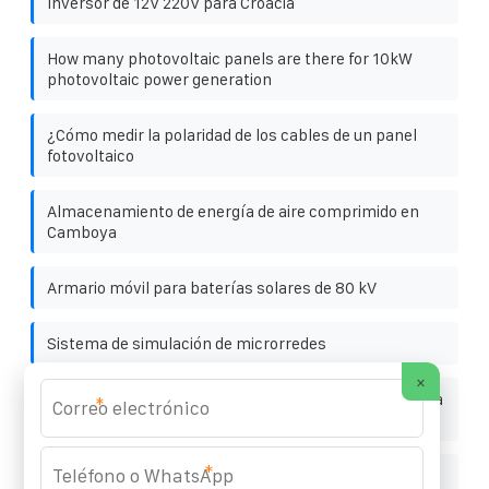
Inversor de 12V 220V para Croacia
How many photovoltaic panels are there for 10kW
photovoltaic power generation
¿Cómo medir la polaridad de los cables de un panel
fotovoltaico
Almacenamiento de energía de aire comprimido en
Camboya
Armario móvil para baterías solares de 80 kV
Sistema de simulación de microrredes
×
El precio más bajo para el almacenamiento de energía
*
fotovoltaica
*
Aplicaciones de almacenamiento de energía en