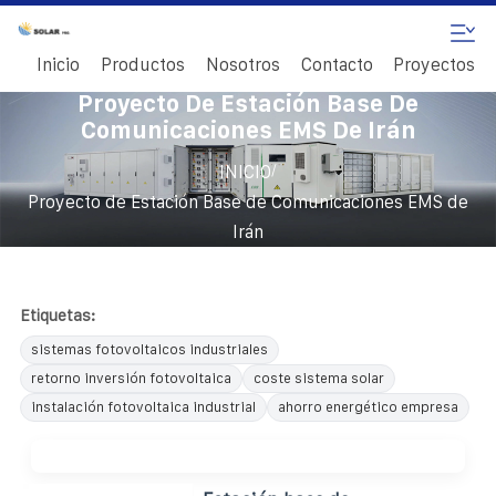
Inicio
Productos
Nosotros
Contacto
Proyectos
Proyecto De Estación Base De
Comunicaciones EMS De Irán
/
INICIO
Proyecto de Estación Base de Comunicaciones EMS de
Irán
Etiquetas:
sistemas fotovoltaicos industriales
retorno inversión fotovoltaica
coste sistema solar
instalación fotovoltaica industrial
ahorro energético empresa