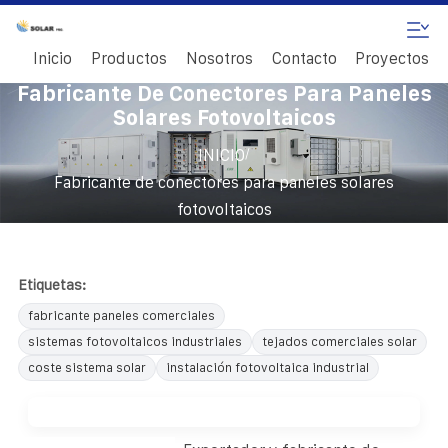
Inicio
Productos
Nosotros
Contacto
Proyectos
Fabricante De Conectores Para Paneles
Solares Fotovoltaicos
/
INICIO
Fabricante de conectores para paneles solares
fotovoltaicos
Etiquetas:
fabricante paneles comerciales
sistemas fotovoltaicos industriales
tejados comerciales solar
coste sistema solar
instalación fotovoltaica industrial