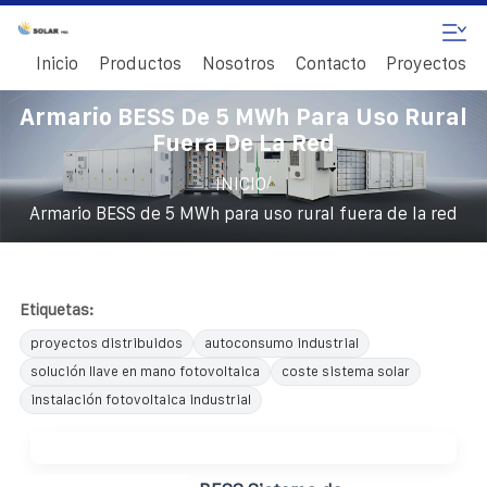
Inicio
Productos
Nosotros
Contacto
Proyectos
Armario BESS De 5 MWh Para Uso Rural
Fuera De La Red
/
INICIO
Armario BESS de 5 MWh para uso rural fuera de la red
Etiquetas:
proyectos distribuidos
autoconsumo industrial
solución llave en mano fotovoltaica
coste sistema solar
instalación fotovoltaica industrial