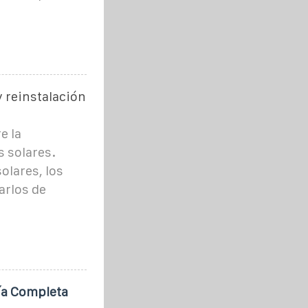
y reinstalación
e la
s solares.
olares, los
arlos de
uía Completa