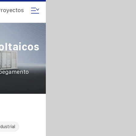
royectos
oltaicos
n pegamento
dustrial