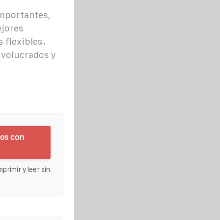
mportantes,
ejores
 flexibles.
nvolucrados y
dos con
primir y leer sin