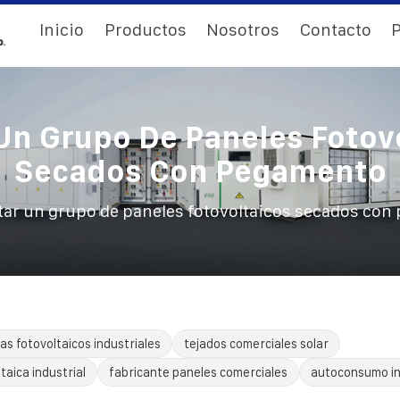
Inicio
Productos
Nosotros
Contacto
P
Un Grupo De Paneles Fotov
Secados Con Pegamento
tar un grupo de paneles fotovoltaicos secados co
as fotovoltaicos industriales
tejados comerciales solar
taica industrial
fabricante paneles comerciales
autoconsumo in