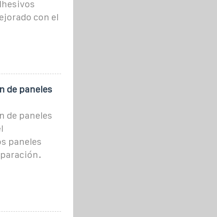
adhesivos
ejorado con el
ón de paneles
ón de paneles
l
os paneles
reparación.