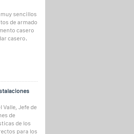
s muy sencillos
utos de armado
mento casero
lar casero.
stalaciones
Valle, Jefe de
nes de
sticas de los
rectos para los