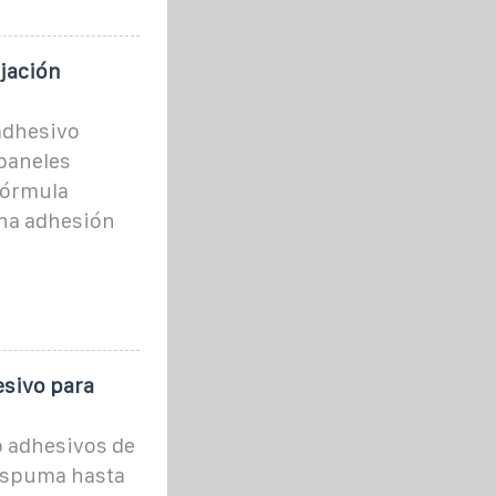
ijación
 adhesivo
paneles
fórmula
una adhesión
sivo para
 adhesivos de
 espuma hasta