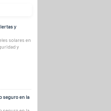
iertas y
eles solares en
guridad y
 seguro en la
 seguro en la