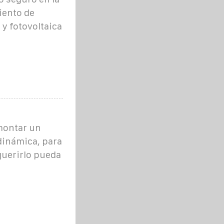
iento de
 y fotovoltaica
montar un
dinámica, para
querirlo pueda