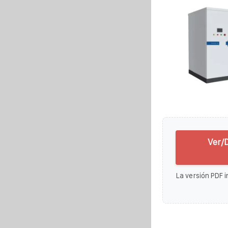
Ver/
La versión PDF i