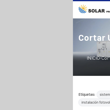
Cortar 
/
INICIO
Cor
Etiquetas:
sistem
instalación fotovol