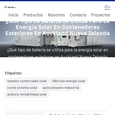
Inicio
Productos
Nosotros
Contacto
Proyectos
¿Qué Tipo De Batería Se Utiliza Para La
Energía Solar En Contenedores
Exteriores En Auckland Nueva Zelanda
/
INICIO
¿Qué tipo de batería se utiliza para la energía solar en
contenedores exteriores en Auckland Nueva Zelanda
Etiquetas:
tejados comerciales solar
fábricas energía solar
coste sistema solar
autoconsumo industrial
análisis rentabilidad solar