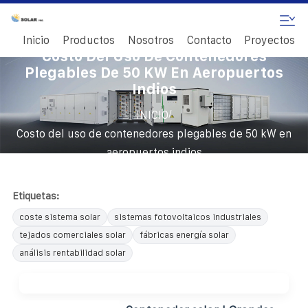
Inicio
Productos
Nosotros
Contacto
Proyectos
Costo Del Uso De Contenedores
Plegables De 50 KW En Aeropuertos
Indios
/
INICIO
Costo del uso de contenedores plegables de 50 kW en
aeropuertos indios
Etiquetas:
coste sistema solar
sistemas fotovoltaicos industriales
tejados comerciales solar
fábricas energía solar
análisis rentabilidad solar