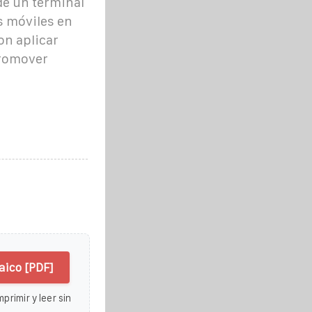
de un terminal
s móviles en
on aplicar
promover
aico [PDF]
primir y leer sin