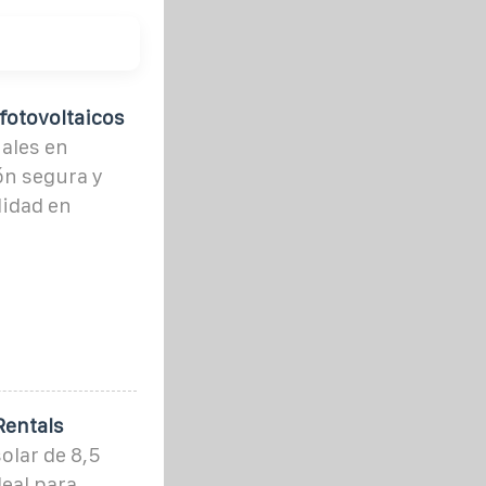
fotovoltaicos
ales en
ón segura y
lidad en
Rentals
olar de 8,5
eal para