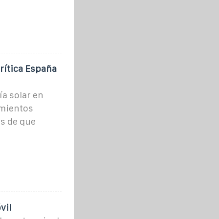
rítica España
ía solar en
mientos
es de que
vil