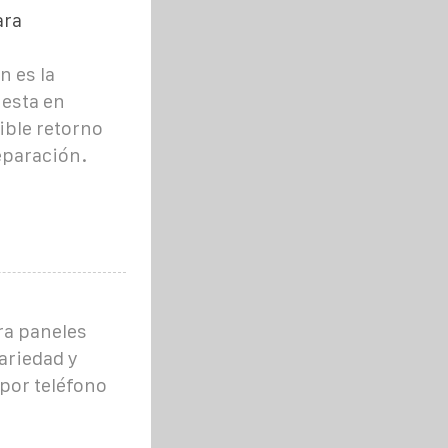
ara
n es la
uesta en
ible retorno
eparación.
ra paneles
ariedad y
por teléfono