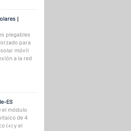
lares |
es plegables
forzado para
solar móvil
xión a la red
de-ES
e el módulo
ltaico de 4
o (+) y el