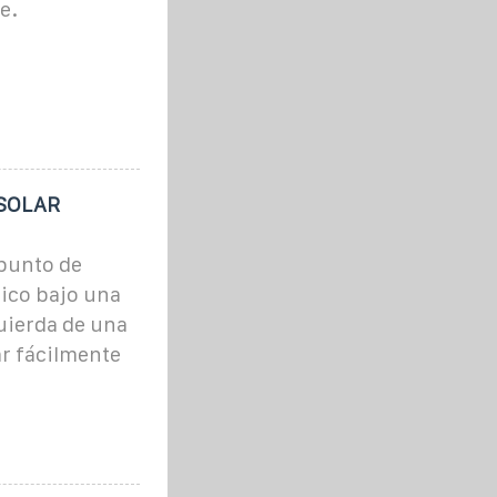
e.
 SOLAR
 punto de
ico bajo una
uierda de una
rar fácilmente