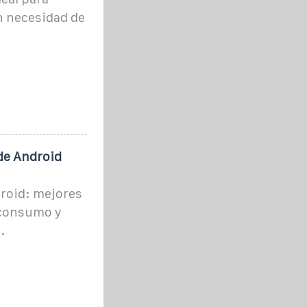
n necesidad de
de Android
droid: mejores
 consumo y
.