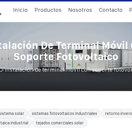
Inicio
Productos
Nosotros
Contacto
P
talación De Terminal Móvil
Soporte Fotovoltaico
/
IO
Instalación de terminal móvil con soporte fotovol
sistema solar
sistemas fotovoltaicos industriales
retorno invers
taica industrial
tejados comerciales solar