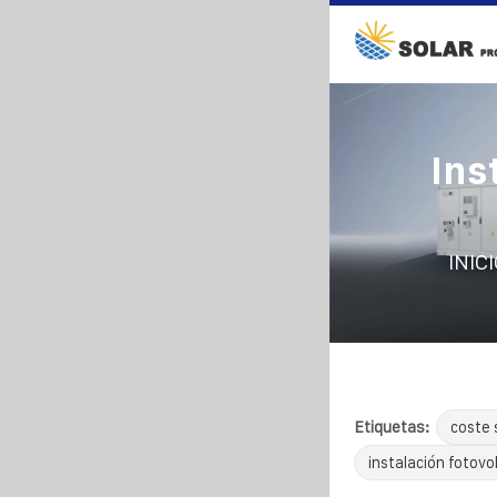
Ins
INIC
Etiquetas:
coste 
instalación fotovol