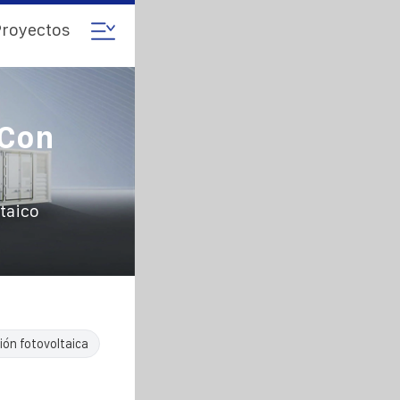
royectos
 Con
taico
ión fotovoltaica