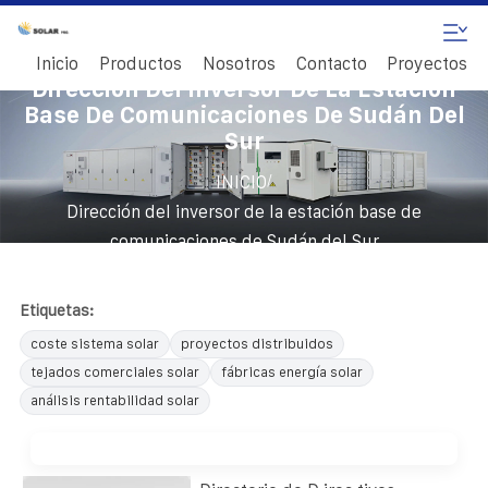
Inicio
Productos
Nosotros
Contacto
Proyectos
Dirección Del Inversor De La Estación
Base De Comunicaciones De Sudán Del
Sur
/
INICIO
Dirección del inversor de la estación base de
comunicaciones de Sudán del Sur
Etiquetas:
coste sistema solar
proyectos distribuidos
tejados comerciales solar
fábricas energía solar
análisis rentabilidad solar