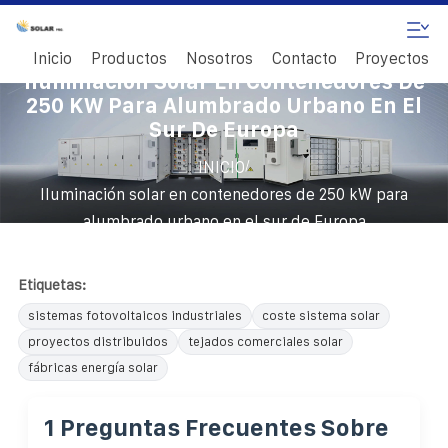
Inicio
Productos
Nosotros
Contacto
Proyectos
Iluminación Solar En Contenedores De
250 KW Para Alumbrado Urbano En El
Sur De Europa
/
INICIO
Iluminación solar en contenedores de 250 kW para
alumbrado urbano en el sur de Europa
Etiquetas:
sistemas fotovoltaicos industriales
coste sistema solar
proyectos distribuidos
tejados comerciales solar
fábricas energía solar
1 Preguntas Frecuentes Sobre