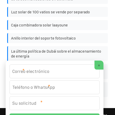
Luz solar de 100 vatios se vende por separado
Caja combinadora solar laayoune
Anillo interior del soporte fotovoltaico
La última política de Dubái sobre el almacenamiento
de energía
×
¿Qué altura tiene el armario de almacenamiento de
*
energía solar exterior
*
Plan de inversión del proyecto de almacenamiento de
energía mediante volante de inercia
*