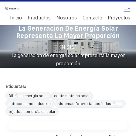
Inicio
Productos
Nosotros
Contacto
Proyectos
La Generación De Energía Solar
Representa La Mayor Proporción
/
INICIO
La generación de energía solar representa la mayor
proporción
Etiquetas:
fábricas energía solar
coste sistema solar
autoconsumo industrial
sistemas fotovoltaicos industriales
tejados comerciales solar