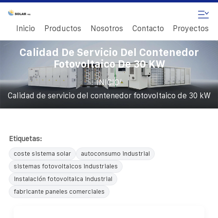
Inicio
Productos
Nosotros
Contacto
Proyectos
Calidad De Servicio Del Contenedor
Fotovoltaico De 30 KW
/
INICIO
Calidad de servicio del contenedor fotovoltaico de 30 kW
Etiquetas:
coste sistema solar
autoconsumo industrial
sistemas fotovoltaicos industriales
instalación fotovoltaica industrial
fabricante paneles comerciales