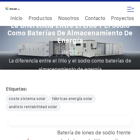
Inicio
Productos
Nosotros
Contacto
Proyectos
La Diferencia Entre El Litio Y El Sodio
Como Baterías De Almacenamiento De
Energía
/
INICIO
La diferencia entre el litio y el sodio como baterías de
almacenamiento de energía
Etiquetas:
coste sistema solar
fábricas energía solar
análisis rentabilidad solar
Batería de iones de sodio frente