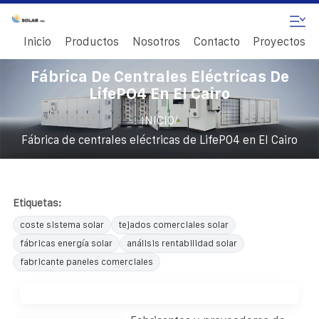
Inicio
Productos
Nosotros
Contacto
Proyectos
Fábrica De Centrales Eléctricas De
LifePO4 En El Cairo
/
INICIO
Fábrica de centrales eléctricas de LifePO4 en El Cairo
Etiquetas:
coste sistema solar
tejados comerciales solar
fábricas energía solar
análisis rentabilidad solar
fabricante paneles comerciales