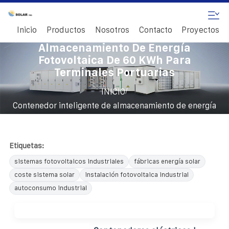
Inicio
Productos
Nosotros
Contacto
Proyectos
Contenedor Inteligente De
Almacenamiento De Energía
Fotovoltaica De 60 KWh Para
Terminales Portuarias
/
INICIO
Contenedor inteligente de almacenamiento de energía
fotovoltaica de 60 kWh para terminales portuarias
Etiquetas:
sistemas fotovoltaicos industriales
fábricas energía solar
coste sistema solar
instalación fotovoltaica industrial
autoconsumo industrial