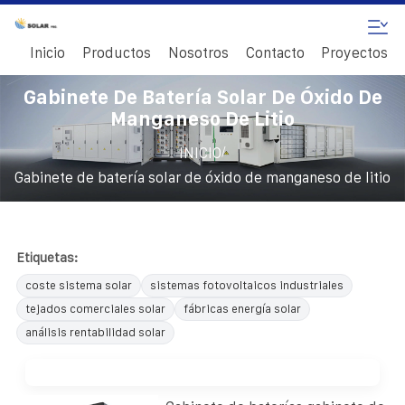
Inicio
Productos
Nosotros
Contacto
Proyectos
Gabinete De Batería Solar De Óxido De
Manganeso De Litio
/
INICIO
Gabinete de batería solar de óxido de manganeso de litio
Etiquetas:
coste sistema solar
sistemas fotovoltaicos industriales
tejados comerciales solar
fábricas energía solar
análisis rentabilidad solar