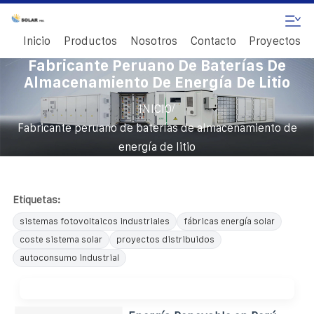
Inicio
Productos
Nosotros
Contacto
Proyectos
Fabricante Peruano De Baterías De
Almacenamiento De Energía De Litio
/
INICIO
Fabricante peruano de baterías de almacenamiento de
energía de litio
Etiquetas:
sistemas fotovoltaicos industriales
fábricas energía solar
coste sistema solar
proyectos distribuidos
autoconsumo industrial