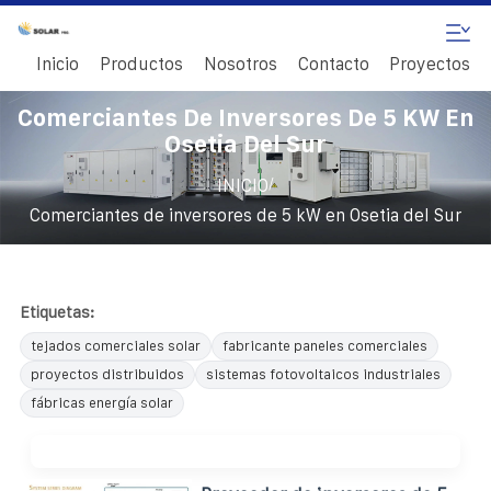
Inicio
Productos
Nosotros
Contacto
Proyectos
Comerciantes De Inversores De 5 KW En
Osetia Del Sur
/
INICIO
Comerciantes de inversores de 5 kW en Osetia del Sur
Etiquetas:
tejados comerciales solar
fabricante paneles comerciales
proyectos distribuidos
sistemas fotovoltaicos industriales
fábricas energía solar