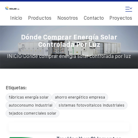
Inicio
Productos
Nosotros
Contacto
Proyectos
Dónde Comprar Energía Solar
Controlada Por Luz
/
INICIO
Dónde comprar energía solar controlada por luz
Etiquetas:
fábricas energía solar
ahorro energético empresa
autoconsumo industrial
sistemas fotovoltaicos industriales
tejados comerciales solar