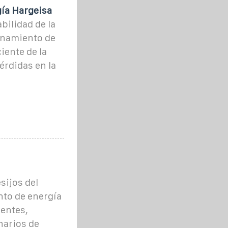
gía Hargeisa
bilidad de la
cenamiento de
iente de la
érdidas en la
sijos del
to de energía
entes,
narios de