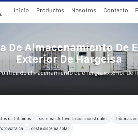
Inicio
Productos
Nosotros
Contacto
P
ca De Almacenamiento De 
Exterior De Hargeisa
Política de almacenamiento de energía exterior de 
tos distribuidos
sistemas fotovoltaicos industriales
fábricas en
fotovoltaica
coste sistema solar