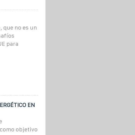
, que no es un
safíos
UE para
ERGÉTICO EN
e
como objetivo