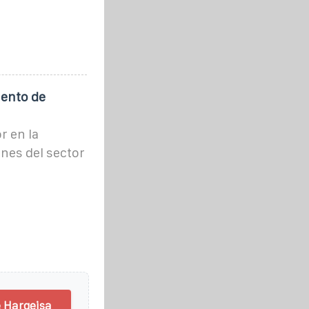
ento de
r en la
ones del sector
e Hargeisa