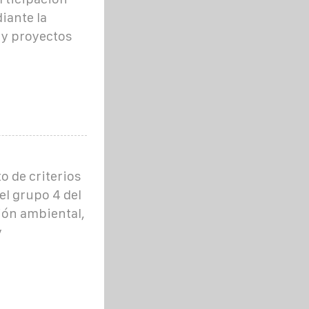
iante la
 y proyectos
o de criterios
el grupo 4 del
ción ambiental,
y