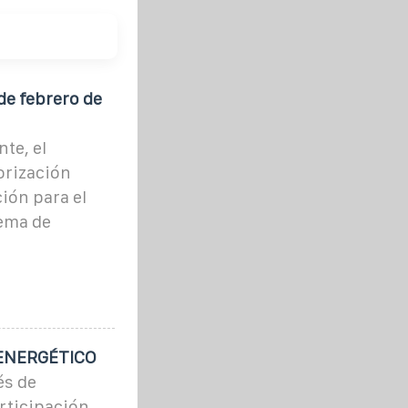
e febrero de
te, el
orización
ión para el
tema de
ENERGÉTICO
és de
articipación