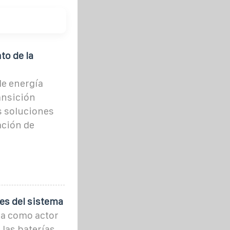
to de la
e energía
ansición
s soluciones
ación de
es del sistema
pa como actor
 las baterías