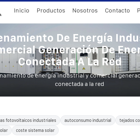
Inicio
Productos
Nosotros
Contacto
P
namiento De Energía Indus
ercial Generación De Ene
Conectada A La Red
amiento de energía industrial y comercial generac
conectada a la red
as fotovoltaicos industriales
autoconsumo industrial
tejados co
olar
coste sistema solar