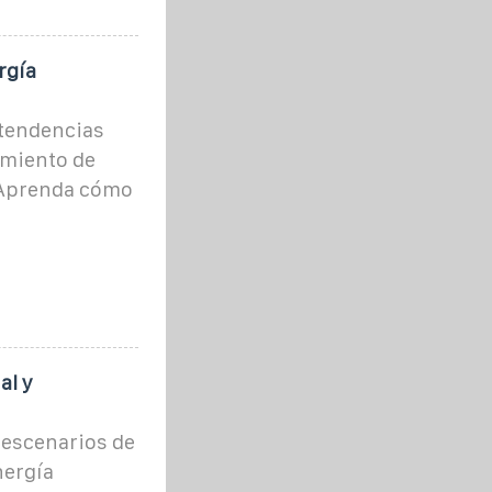
rgía
 tendencias
amiento de
. Aprenda cómo
al y
s escenarios de
nergía