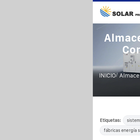
Almace
Com
/
INICIO
Almacen
Etiquetas:
sistem
fábricas energía s