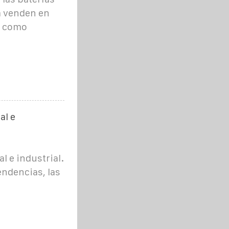
a venden en
o como
al e
 e industrial.
endencias, las