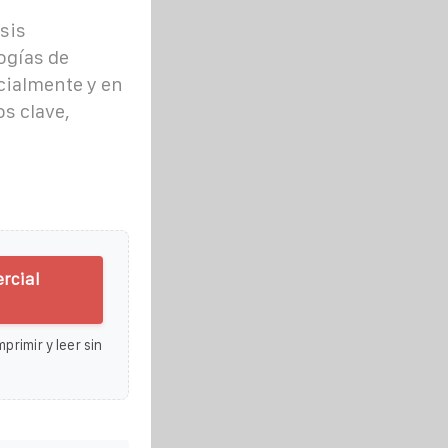
sis
ogías de
ialmente y en
s clave,
rcial
primir y leer sin