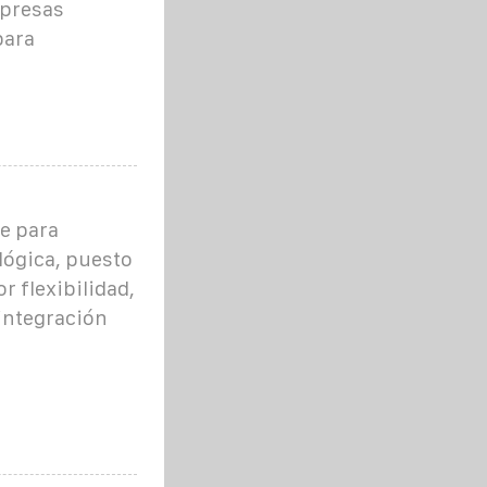
mpresas
para
e para
lógica, puesto
r flexibilidad,
 integración