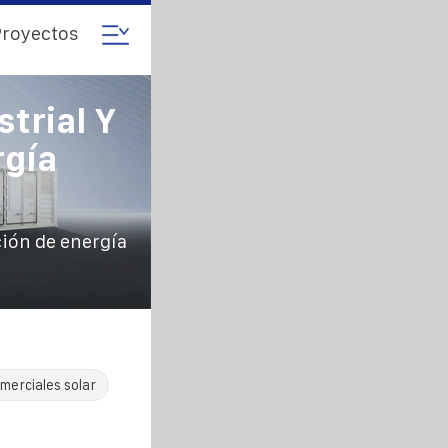
royectos
trial Y
rgía
ión de energía
merciales solar