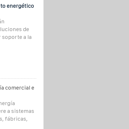
to energético
án
luciones de
soporte a la
a comercial e
nergía
ere a sistemas
, fábricas,