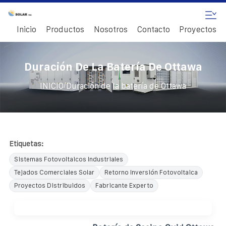
Inicio
Productos
Nosotros
Contacto
Proyectos
Duración De La Batería De Ottawa
/
INICIO
Duración de la batería de Ottawa
Etiquetas:
Sistemas Fotovoltaicos Industriales
Tejados Comerciales Solar
Retorno Inversión Fotovoltaica
Proyectos Distribuidos
Fabricante Experto