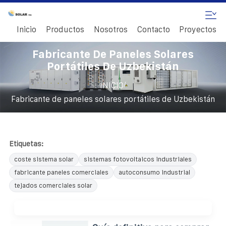
Inicio
Productos
Nosotros
Contacto
Proyectos
Fabricante De Paneles Solares
Portátiles De Uzbekistán
/
INICIO
Fabricante de paneles solares portátiles de Uzbekistán
Etiquetas:
coste sistema solar
sistemas fotovoltaicos industriales
fabricante paneles comerciales
autoconsumo industrial
tejados comerciales solar