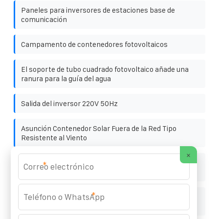
Paneles para inversores de estaciones base de
comunicación
Campamento de contenedores fotovoltaicos
El soporte de tubo cuadrado fotovoltaico añade una
ranura para la guía del agua
Salida del inversor 220V 50Hz
Asunción Contenedor Solar Fuera de la Red Tipo
Resistente al Viento
×
Armario inteligente de almacenamiento de energía
*
fotovoltaica de 100 kWh para plantas siderúrgicas
*
Precio del sistema de generación de energía solar
fotovoltaica de 5 kW