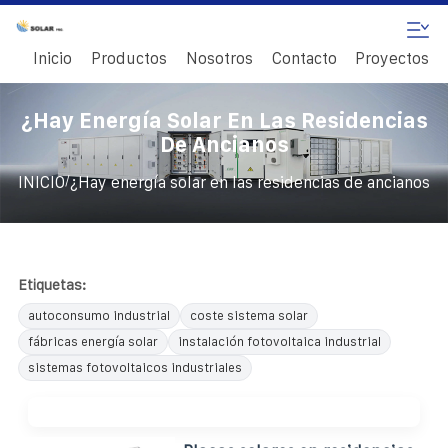
Inicio
Productos
Nosotros
Contacto
Proyectos
¿Hay Energía Solar En Las Residencias
De Ancianos
/
INICIO
¿Hay energía solar en las residencias de ancianos
Etiquetas:
autoconsumo industrial
coste sistema solar
fábricas energía solar
instalación fotovoltaica industrial
sistemas fotovoltaicos industriales