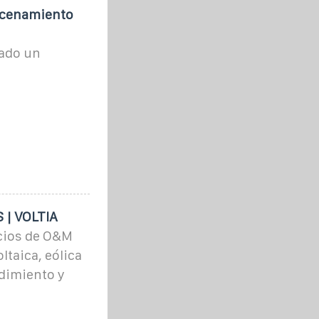
acenamiento
mado un
S | VOLTIA
cios de O&M
ltaica, eólica
dimiento y