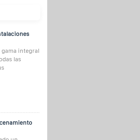
stalaciones
 gama integral
odas las
us
acenamiento
mado un