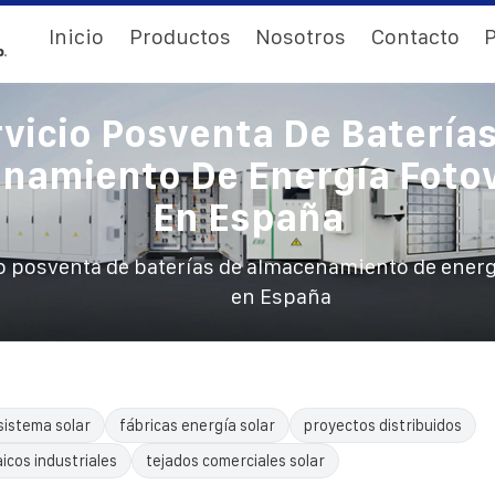
Inicio
Productos
Nosotros
Contacto
P
vicio Posventa De Batería
namiento De Energía Fotov
En España
o posventa de baterías de almacenamiento de energ
en España
sistema solar
fábricas energía solar
proyectos distribuidos
icos industriales
tejados comerciales solar