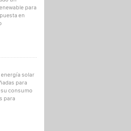
Renewable para
 puesta en
o
energía solar
eñadas para
n su consumo
s para