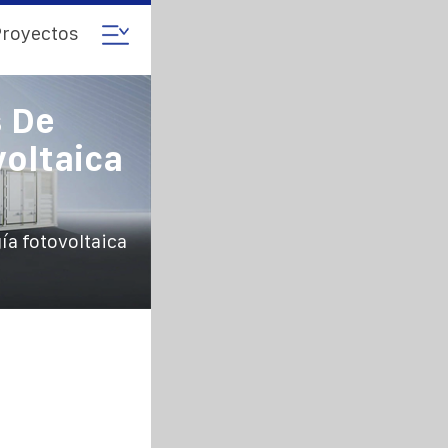
royectos
s De
oltaica
ía fotovoltaica