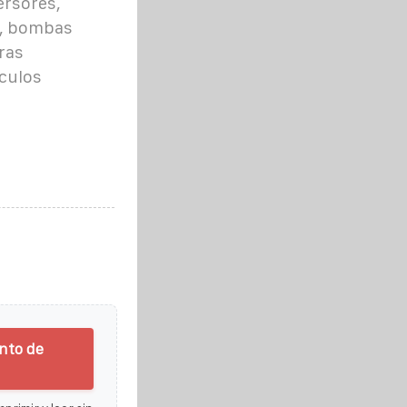
ersores,
je, bombas
ras
ículos
nto de