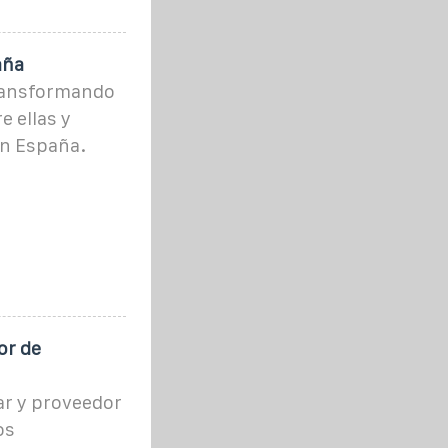
aña
transformando
e ellas y
en España.
or de
ar y proveedor
os