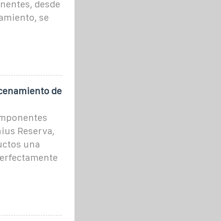
nentes, desde
namiento, se
acenamiento de
componentes
nius Reserva,
uctos una
perfectamente