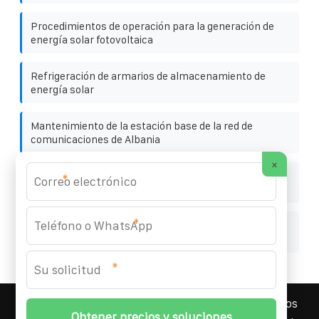
Procedimientos de operación para la generación de
energía solar fotovoltaica
Refrigeración de armarios de almacenamiento de
energía solar
Mantenimiento de la estación base de la red de
comunicaciones de Albania
×
Los paneles fotovoltaicos alimentan
*
automáticamente la agricultura
*
Modelo de precios para armarios de almacenamiento
de energía industriales y comerciales
*
YOUFOTO INDUSTRIAL SOLAR
© 2008-
2026 Todos los