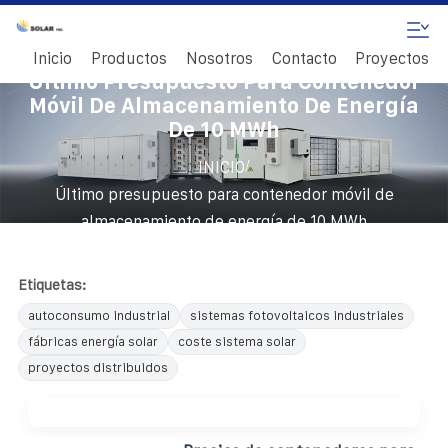
Inicio
Productos
Nosotros
Contacto
Proyectos
Último Presupuesto Para Contenedor
Móvil De Almacenamiento De Energía
De 10 MWh
/
INICIO
Último presupuesto para contenedor móvil de
almacenamiento de energía de 10 MWh
Etiquetas:
autoconsumo industrial
sistemas fotovoltaicos industriales
fábricas energía solar
coste sistema solar
proyectos distribuidos