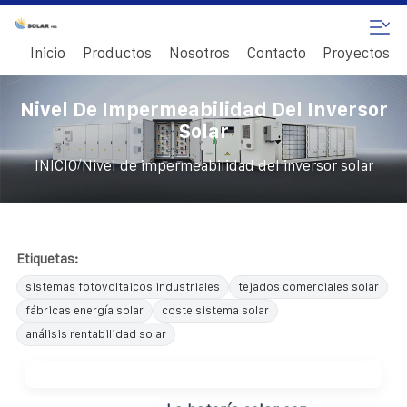
Inicio
Productos
Nosotros
Contacto
Proyectos
Nivel De Impermeabilidad Del Inversor
Solar
/
INICIO
Nivel de impermeabilidad del inversor solar
Etiquetas:
sistemas fotovoltaicos industriales
tejados comerciales solar
fábricas energía solar
coste sistema solar
análisis rentabilidad solar