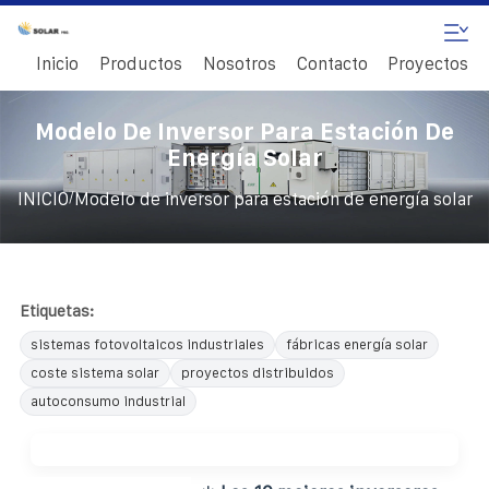
Inicio
Productos
Nosotros
Contacto
Proyectos
Modelo De Inversor Para Estación De
Energía Solar
/
INICIO
Modelo de inversor para estación de energía solar
Etiquetas:
sistemas fotovoltaicos industriales
fábricas energía solar
coste sistema solar
proyectos distribuidos
autoconsumo industrial