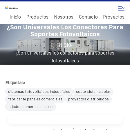
Inicio
Productos
Nosotros
Contacto
Proyectos
¿Son Universales Los Conectores Para
Soportes Fotovoltaicos
/
INICIO
¿Son universales los conectores para soportes
fotovoltaicos
Etiquetas:
sistemas fotovoltaicos industriales
coste sistema solar
fabricante paneles comerciales
proyectos distribuidos
tejados comerciales solar