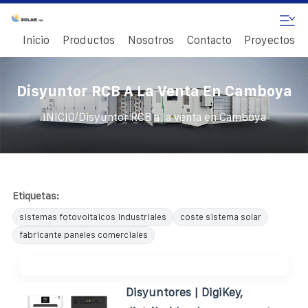
Inicio
Productos
Nosotros
Contacto
Proyectos
Disyuntor RCB A La Venta En Camboya
/
INICIO
Disyuntor RCB a la venta en Camboya
Etiquetas:
sistemas fotovoltaicos industriales
coste sistema solar
fabricante paneles comerciales
Disyuntores | DigiKey,