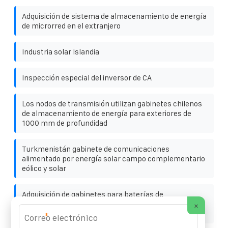
Adquisición de sistema de almacenamiento de energía
de microrred en el extranjero
Industria solar Islandia
Inspección especial del inversor de CA
Los nodos de transmisión utilizan gabinetes chilenos
de almacenamiento de energía para exteriores de
1000 mm de profundidad
Turkmenistán gabinete de comunicaciones
alimentado por energía solar campo complementario
eólico y solar
Adquisición de gabinetes para baterías de
almacenamiento de energía de 400 V en el marco de
×
la Iniciativa de la Franja y la Ruta
*